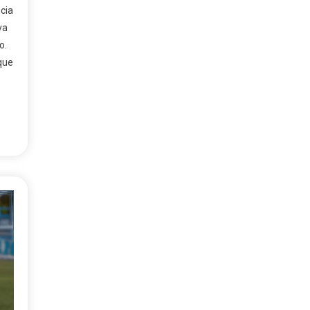
cia
va
o.
 que