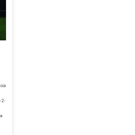
cia
 2-
ca