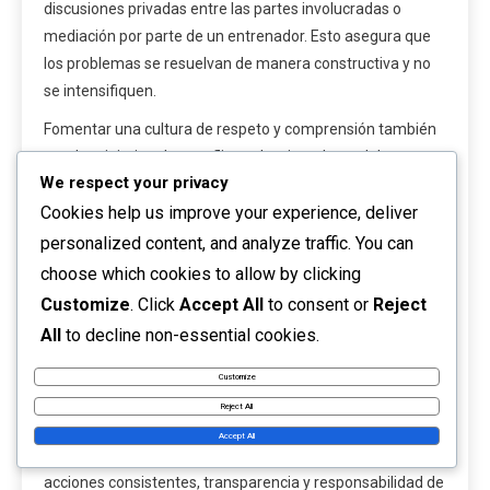
discusiones privadas entre las partes involucradas o
mediación por parte de un entrenador. Esto asegura que
los problemas se resuelvan de manera constructiva y no
se intensifiquen.
Fomentar una cultura de respeto y comprensión también
puede minimizar los conflictos. Los jugadores deben ser
We respect your privacy
entrenados para abordar desacuerdos con una mente
Cookies help us improve your experience, deliver
abierta y una disposición a escuchar, lo que puede llevar a
resoluciones más amigables.
personalized content, and analyze traffic. You can
choose which cookies to allow by clicking
Importancia de la confianza y
Customize
. Click
Accept All
to consent or
Reject
el respeto
All
to decline non-essential cookies.
La confianza y el respeto son fundamentales para
Customize
dinámicas
de equipo
efectivas. Los equipos que priorizan
Reject All
estos valores tienden a comunicarse mejor y colaborar de
Accept All
manera más efectiva. Construir confianza requiere
acciones consistentes, transparencia y responsabilidad de