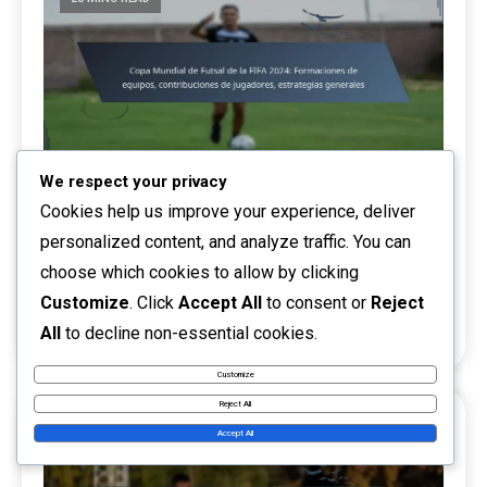
We respect your privacy
Copa Mundial de Futsal de la FIFA 2024:
Cookies help us improve your experience, deliver
Formaciones de equipos, contribuciones de
personalized content, and analyze traffic. You can
jugadores, estrategias generales
choose which cookies to allow by clicking
Customize
. Click
Accept All
to consent or
Reject
02/04/2026
Marco Valente
Rendimiento del equipo
0
All
to decline non-essential cookies.
Customize
Reject All
Accept All
23 MINS READ