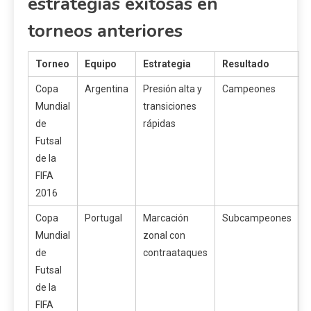
estrategias exitosas en
torneos anteriores
Torneo
Equipo
Estrategia
Resultado
Copa
Argentina
Presión alta y
Campeones
Mundial
transiciones
de
rápidas
Futsal
de la
FIFA
2016
Copa
Portugal
Marcación
Subcampeones
Mundial
zonal con
de
contraataques
Futsal
de la
FIFA