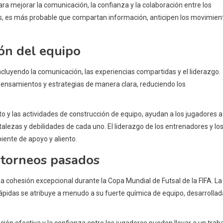
ra mejorar la comunicación, la confianza y la colaboración entre los
s, es más probable que compartan información, anticipen los movimien
ión del equipo
incluyendo la comunicación, las experiencias compartidas y el liderazgo.
pensamientos y estrategias de manera clara, reduciendo los
 y las actividades de construcción de equipo, ayudan a los jugadores a
alezas y debilidades de cada uno. El liderazgo de los entrenadores y lo
iente de apoyo y aliento.
 torneos pasados
cohesión excepcional durante la Copa Mundial de Futsal de la FIFA. La
rápidas se atribuye a menudo a su fuerte química de equipo, desarrollad
ón efectiva y la confianza entre los jugadores pueden llevar a un trab