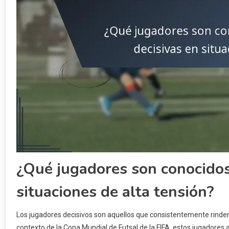
¿Qué jugadores son conocidos
situaciones de alta tensión?
Los jugadores decisivos son aquellos que consistentemente rinden
contexto de la Copa Mundial de Futsal de la FIFA, estos jugador