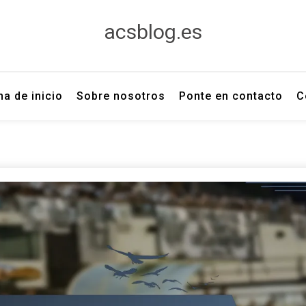
acsblog.es
na de inicio
Sobre nosotros
Ponte en contacto
C