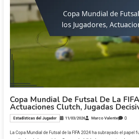
Copa Mundial De Futsal De La FIFA
Actuaciones Clutch, Jugadas Decisi
0
11/03/2026
Marco Valente
Estadísticas del Jugador
La Copa Mundial de Futsal de la FIFA 2024 ha subrayado el papel f