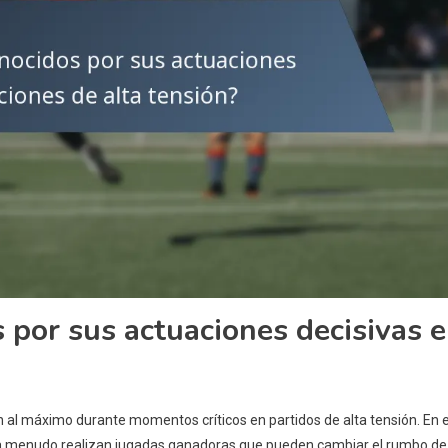
 por sus actuaciones decisivas 
 al máximo durante momentos críticos en partidos de alta tensión. En e
es a menudo realizan jugadas ganadoras que pueden cambiar el rumbo de