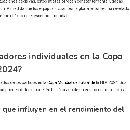
actuaciones decisivas, estos atletas ofrecen constantemente jugadas
n. A medida que los equipos luchan por la gloria, el torneo ha revelado
nir el éxito en el escenario mundial.
gadores individuales en la Copa
 2024?
tados de los partidos en la
Copa Mundial de Futsal de
la FIFA 2024. Sus
sión pueden determinar el éxito o fracaso de un equipo en momentos
s que influyen en el rendimiento del