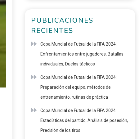
PUBLICACIONES
RECIENTES
Copa Mundial de Futsal de la FIFA 2024:
Enfrentamientos entre jugadores, Batallas
individuales, Duelos tácticos
Copa Mundial de Futsal de la FIFA 2024:
Preparación del equipo, métodos de
entrenamiento, rutinas de práctica
Copa Mundial de Futsal de la FIFA 2024:
Estadísticas del partido, Análisis de posesión,
Precisión de los tiros