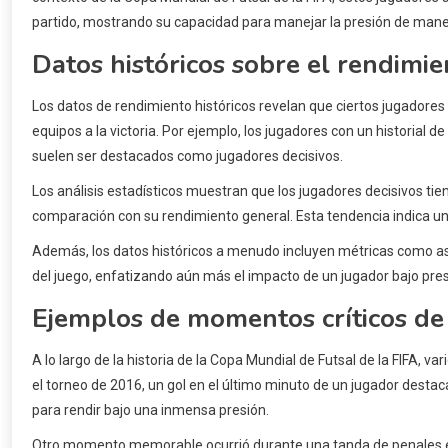
partido, mostrando su capacidad para manejar la presión de mane
Datos históricos sobre el rendimie
Los datos de rendimiento históricos revelan que ciertos jugadores
equipos a la victoria. Por ejemplo, los jugadores con un historial 
suelen ser destacados como jugadores decisivos.
Los análisis estadísticos muestran que los jugadores decisivos ti
comparación con su rendimiento general. Esta tendencia indica un
Además, los datos históricos a menudo incluyen métricas como asi
del juego, enfatizando aún más el impacto de un jugador bajo pres
Ejemplos de momentos críticos de
A lo largo de la historia de la Copa Mundial de Futsal de la FIFA, 
el torneo de 2016, un gol en el último minuto de un jugador desta
para rendir bajo una inmensa presión.
Otro momento memorable ocurrió durante una tanda de penales en 